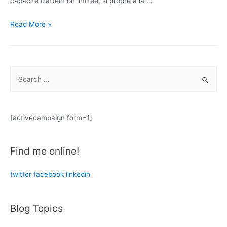
capacité d’attention limitée, si propre à la …
La
Read More »
peur
de
voler
S
e
a
r
[activecampaign form=1]
c
h
Find me online!
f
o
twitter
facebook
linkedin
r
:
Blog Topics